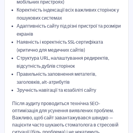
мобільних пристроях)
Коректність індексації всіх важливих сторінок у
пошукових системах
Адаптивність сайту під різні пристрої та розміри
екранів
Наявність і коректність SSL-сертифіката
(критично для медичних сайтів)
Структура URL, налаштування редиректів,
відсутність дублів сторінок
Правильність заповнення метатегів,
заголовків, alt-атрибутів
Зручність навігації та юзабіліті сайту
Після аудиту проводиться технічна SEO-
оптимізація для усунення виявлених проблем.
Важливо, щоб сайт завантажувався швидко —
пацієнти часто шукають стоматолога в стресовій
ситуації (біль, проблема) і не чекатимуть