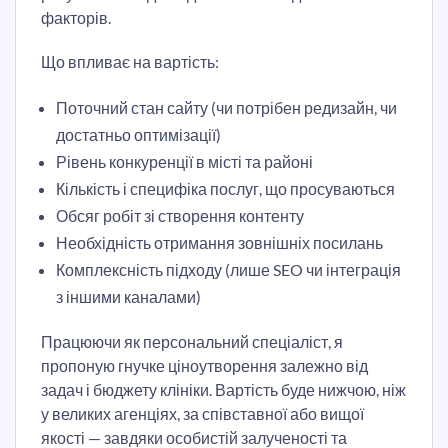
факторів.
Що впливає на вартість:
Поточний стан сайту (чи потрібен редизайн, чи
достатньо оптимізації)
Рівень конкуренції в місті та районі
Кількість і специфіка послуг, що просуваються
Обсяг робіт зі створення контенту
Необхідність отримання зовнішніх посилань
Комплексність підходу (лише SEO чи інтеграція
з іншими каналами)
Працюючи як персональний спеціаліст, я
пропоную гнучке ціноутворення залежно від
задач і бюджету клініки. Вартість буде нижчою, ніж
у великих агенціях, за співставної або вищої
якості — завдяки особистій залученості та