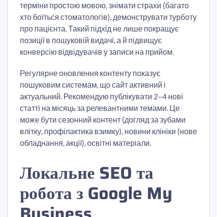
терміни простою мовою, знімати страхи (багато
хто боїться стоматологів), демонструвати турботу
про пацієнта. Такий підхід не лише покращує
позиції в пошуковій видачі, а й підвищує
конверсію відвідувачів у записи на прийом.
Регулярне оновлення контенту показує
пошуковим системам, що сайт активний і
актуальний. Рекомендую публікувати 2–4 нові
статті на місяць за релевантними темами. Це
може бути сезонний контент (догляд за зубами
влітку, профілактика взимку), новини клініки (нове
обладнання, акції), освітні матеріали.
Локальне SEO та
робота з Google My
Business