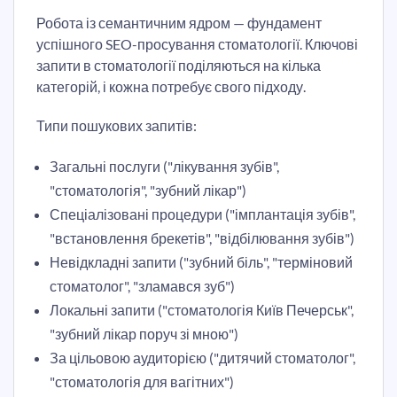
Робота із семантичним ядром — фундамент
успішного SEO-просування стоматології. Ключові
запити в стоматології поділяються на кілька
категорій, і кожна потребує свого підходу.
Типи пошукових запитів:
Загальні послуги ("лікування зубів",
"стоматологія", "зубний лікар")
Спеціалізовані процедури ("імплантація зубів",
"встановлення брекетів", "відбілювання зубів")
Невідкладні запити ("зубний біль", "терміновий
стоматолог", "зламався зуб")
Локальні запити ("стоматологія Київ Печерськ",
"зубний лікар поруч зі мною")
За цільовою аудиторією ("дитячий стоматолог",
"стоматологія для вагітних")