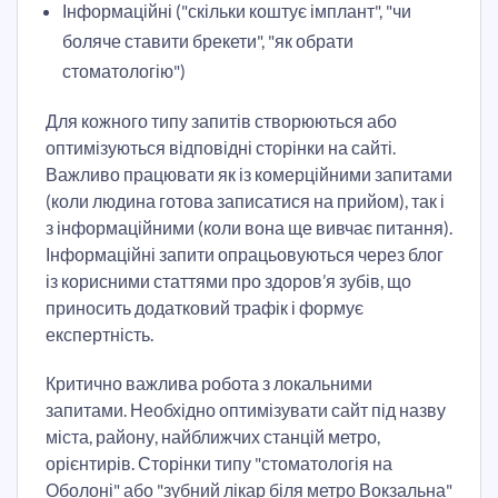
Інформаційні ("скільки коштує імплант", "чи
боляче ставити брекети", "як обрати
стоматологію")
Для кожного типу запитів створюються або
оптимізуються відповідні сторінки на сайті.
Важливо працювати як із комерційними запитами
(коли людина готова записатися на прийом), так і
з інформаційними (коли вона ще вивчає питання).
Інформаційні запити опрацьовуються через блог
із корисними статтями про здоров’я зубів, що
приносить додатковий трафік і формує
експертність.
Критично важлива робота з локальними
запитами. Необхідно оптимізувати сайт під назву
міста, району, найближчих станцій метро,
орієнтирів. Сторінки типу "стоматологія на
Оболоні" або "зубний лікар біля метро Вокзальна"